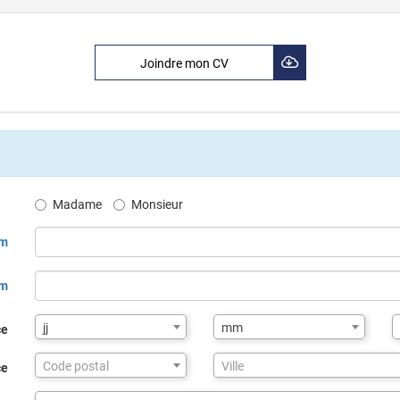
Joindre mon CV
Madame
Monsieur
m
om
jj
mm
ce
Assistance
Code postal
Ville
ce
de
saisie