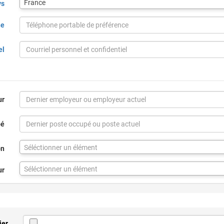
France
ys
pour
la
ne
ville
via
code
el
postal
ur
pé
Séléctionner un élément
on
Séléctionner un élément
ur
ier