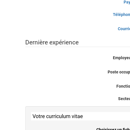
Pa
Télépho
Courri
Dernière expérience
Employe
Poste occu
Foncti
Secte
Votre curriculum vitae
Choisissez un fich