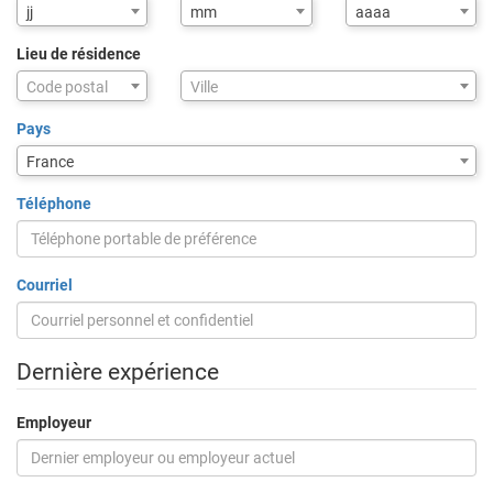
jj
mm
aaaa
Lieu de résidence
Assistance
Code postal
Ville
de
saisie
Pays
pour
France
la
ville
Téléphone
via
code
postal
Courriel
Dernière expérience
Employeur