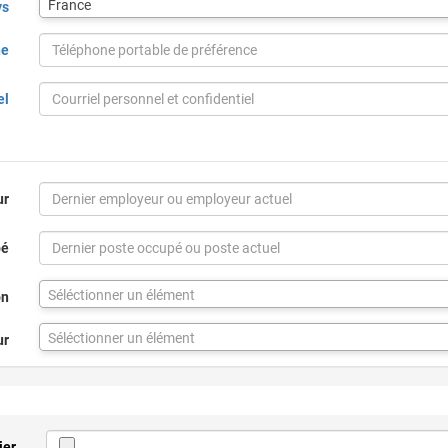
France
ys
pour
la
ne
ville
via
code
el
postal
ur
pé
Séléctionner un élément
on
Séléctionner un élément
ur
ier