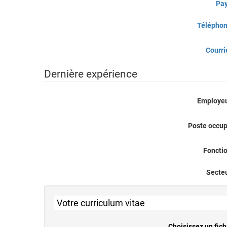
Pa
Télépho
Courri
Dernière expérience
Employe
Poste occu
Foncti
Secte
Votre curriculum vitae
Choisissez un fich