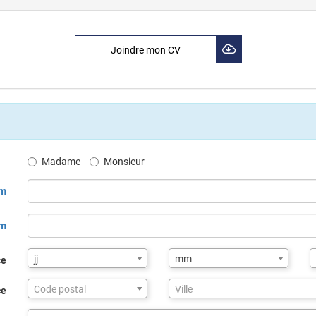
Joindre mon CV
Madame
Monsieur
m
om
jj
mm
ce
Assistance
Code postal
Ville
ce
de
saisie