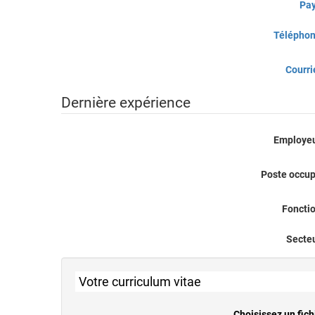
Pa
Télépho
Courri
Dernière expérience
Employe
Poste occu
Foncti
Secte
Votre curriculum vitae
Choisissez un fich