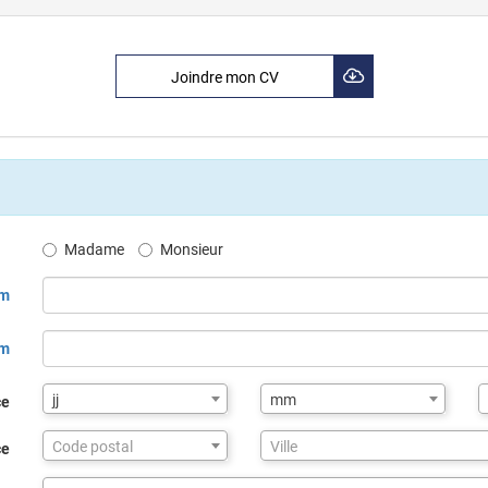
Joindre mon CV
Madame
Monsieur
m
om
jj
mm
ce
Assistance
Code postal
Ville
ce
de
saisie