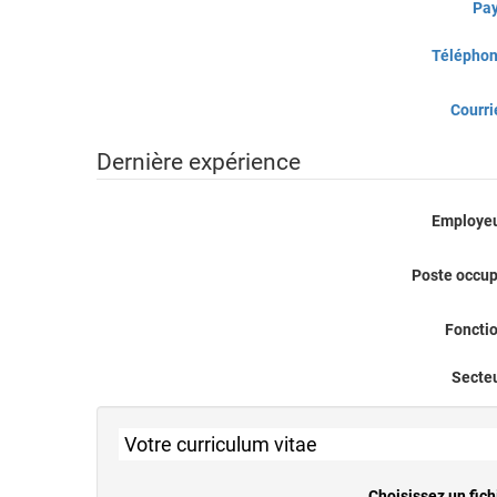
Pa
Télépho
Courri
Dernière expérience
Employe
Poste occu
Foncti
Secte
Votre curriculum vitae
Choisissez un fich