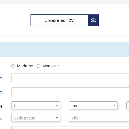
Joindre mon CV
Madame
Monsieur
m
om
jj
mm
ce
Assistance
Code postal
Ville
ce
de
saisie