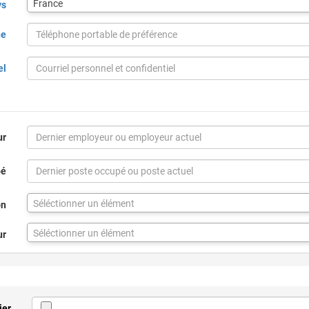
France
ys
pour
la
ne
ville
via
code
el
postal
ur
pé
Séléctionner un élément
on
Séléctionner un élément
ur
ier