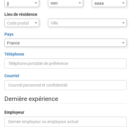
jj
mm
aaaa
Lieu de résidence
Assistance
Code postal
Ville
de
saisie
Pays
pour
France
la
ville
Téléphone
via
code
postal
Courriel
Dernière expérience
Employeur