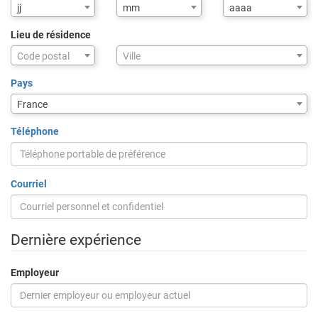
jj
mm
aaaa
Lieu de résidence
Assistance
Code postal
Ville
de
saisie
Pays
pour
France
la
ville
Téléphone
via
code
postal
Courriel
Dernière expérience
Employeur