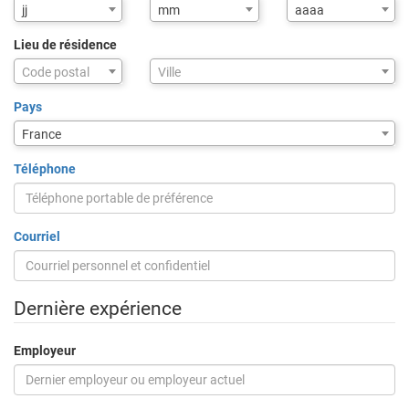
jj
mm
aaaa
Lieu de résidence
Assistance
Code postal
Ville
de
saisie
Pays
pour
France
la
ville
Téléphone
via
code
postal
Courriel
Dernière expérience
Employeur