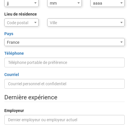
jj
mm
aaaa
Lieu de résidence
Assistance
Code postal
Ville
de
saisie
Pays
pour
France
la
ville
Téléphone
via
code
postal
Courriel
Dernière expérience
Employeur