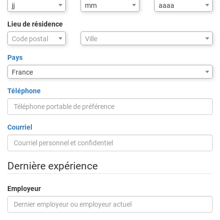
jj
mm
aaaa
Lieu de résidence
Assistance
Code postal
Ville
de
saisie
Pays
pour
France
la
ville
Téléphone
via
code
postal
Courriel
Dernière expérience
Employeur