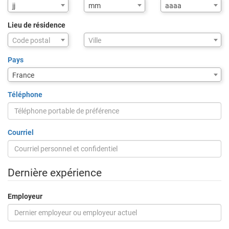
jj
mm
aaaa
Lieu de résidence
Assistance
Code postal
Ville
de
saisie
Pays
pour
France
la
ville
Téléphone
via
code
postal
Courriel
Dernière expérience
Employeur